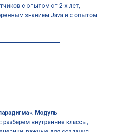
отчиков с опытом от 2-х лет,
веренным знанием Java и с опытом
парадигма». Модуль
»:
разберем внутренние классы,
енерики, важные для создания